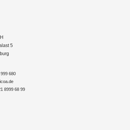
bH
last 5
burg
 999 680
icoa.de
21 8999 68 99