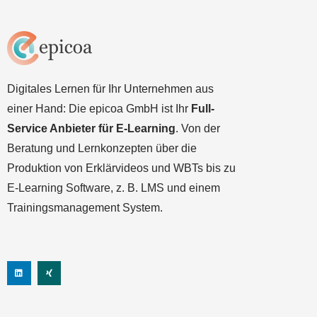
Digitales Lernen für Ihr Unternehmen aus
einer Hand: Die epicoa GmbH ist Ihr
Full-
Service Anbieter für E-Learning
. Von der
Beratung und Lernkonzepten über die
Produktion von Erklärvideos und WBTs bis zu
E-Learning Software, z. B. LMS und einem
Trainingsmanagement System.
L
X
i
i
n
n
k
g
e
d
i